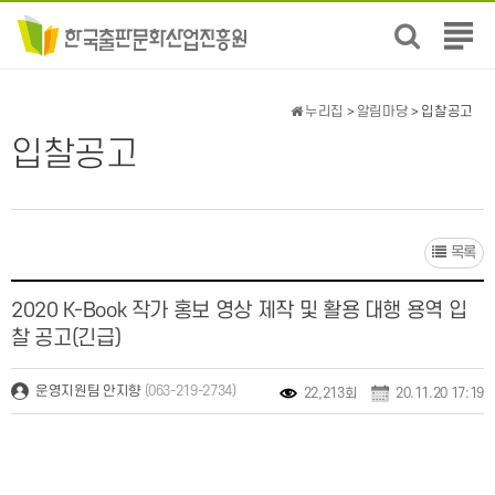
전
체
메
뉴
누리집
>
알림마당
> 입찰공고
보
입찰공고
기
목록
2020 K-Book 작가 홍보 영상 제작 및 활용 대행 용역 입
찰 공고(긴급)
(063-219-2734)
운영지원팀 안지향
22,213회
20.11.20 17:19