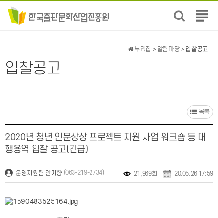
전
체
메
뉴
누리집
>
알림마당
> 입찰공고
보
입찰공고
기
목록
2020년 청년 인문상상 프로젝트 지원 사업 워크숍 등 대
행용역 입찰 공고(긴급)
(063-219-2734)
운영지원팀 안지향
21,969회
20.05.26 17:59