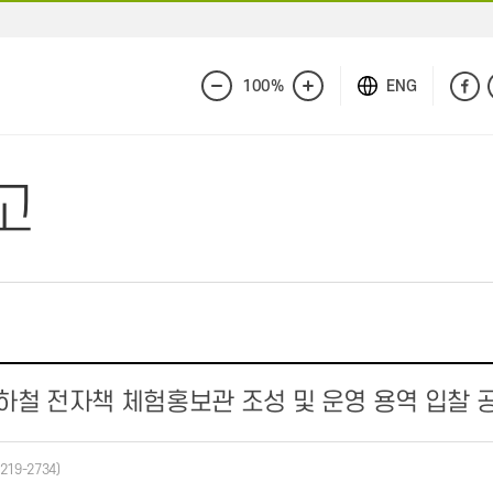
100%
ENG
화
화
면
면
축
확
소
대
고
지하철 전자책 체험홍보관 조성 및 운영 용역 입찰 
-219-2734)