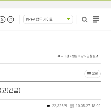
KPIPA 업무 사이트
전
체
메
뉴
보
기
누리집
>
알림마당
> 입찰공고
목록
공고(긴급)
22,326회
19.05.27 18:09