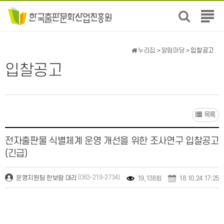
전
체
메
뉴
누리집
>
알림마당
> 입찰공고
보
입찰공고
기
목록
전자출판물 식별체계 운영 개선을 위한 조사연구 입찰공고
(긴급)
(063-219-2734)
운영지원팀 한보람 대리
19,138회
18.10.24 17:25