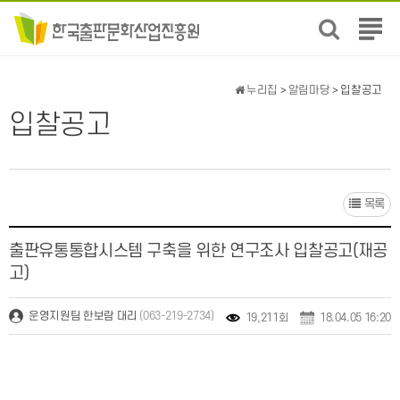
전
체
메
뉴
누리집
>
알림마당
> 입찰공고
보
입찰공고
기
목록
출판유통통합시스템 구축을 위한 연구조사 입찰공고(재공
고)
(063-219-2734)
운영지원팀 한보람 대리
19,211회
18.04.05 16:20