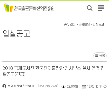
전
체
메
뉴
누리집
>
알림마당
> 입찰공고
보
입찰공고
기
목록
2018 국제도서전 한국전자출판관 전시부스 설치 용역 입
찰공고(긴급)
(063-219-2734)
운영지원팀 한보람 대리
22,040회
18.02.13 14:06