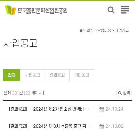
전
체
메
뉴
누리집
>
알림마당
> 사업공고
보
기
사업공고
전체
사업공고
결과공고
기타공고
전체
건 [
페이지]
381
23
검색
[결과공고]
2024년 제2차 웹소설 번역비 지원 사업 선정 결과 공고 및 향후 일정 안내
24.10.24.
[결과공고]
2024년 제 8차 수출용 출판 홍보자료(초록·샘플)지원 사업 선정 결과 공고 및 향후 일…
24.10.02.