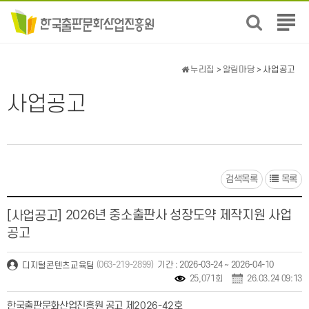
전
체
메
뉴
누리집
>
알림마당
> 사업공고
보
기
사업공고
검색목록
목록
2026년 중소출판사 성장도약 제작지원 사업
[사업공고]
공고
(063-219-2899)
기간 : 2026-03-24 ~ 2026-04-10
디지털콘텐츠교육팀
25,071회
26.03.24 09:13
한국출판문화산업진흥원 공고 제2026-42호