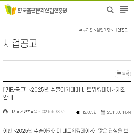
전
체
메
뉴
누리집
>
알림마당
> 사업공고
보
기
사업공고
목록
<2025년 수출아카데미 네트워킹데이> 개최
[기타공고]
안내
(02-555-8897)
디지털콘텐츠교육팀
12,009회
25.11.06 14:44
이번 <2025년 수출아카데미 네트워킹데이>에 많은 관심을 보