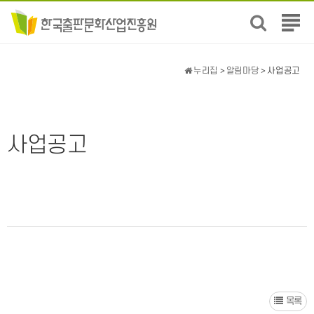
전
체
메
뉴
누리집
>
알림마당
> 사업공고
보
기
사업공고
목록