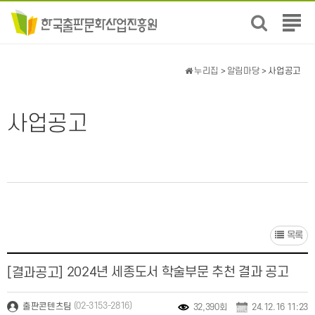
전
체
메
뉴
누리집
>
알림마당
> 사업공고
보
기
사업공고
목록
2024년 세종도서 학술부문 추천 결과 공고
[결과공고]
(02-3153-2816)
출판콘텐츠팀
32,390회
24.12.16 11:23