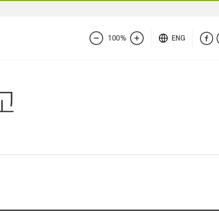
100%
ENG
화
화
면
면
축
확
소
대
고