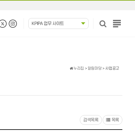
KPIPA 업무 사이트
전
체
메
뉴
보
기
누리집
>
알림마당
> 사업공고
검색목록
목록