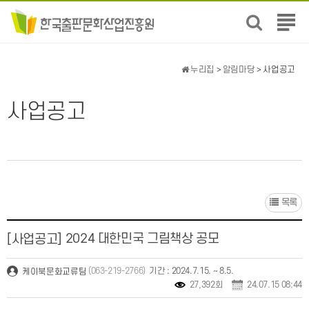
전
체
메
뉴
누리집
>
알림마당
> 사업공고
보
기
사업공고
목록
2024 대한민국 그림책상 공모
[사업공고]
(063-219-2766)
기간 : 2024.7.15. ~ 8.5.
케이북문화교류팀
27,392회
24.07.15 08:44