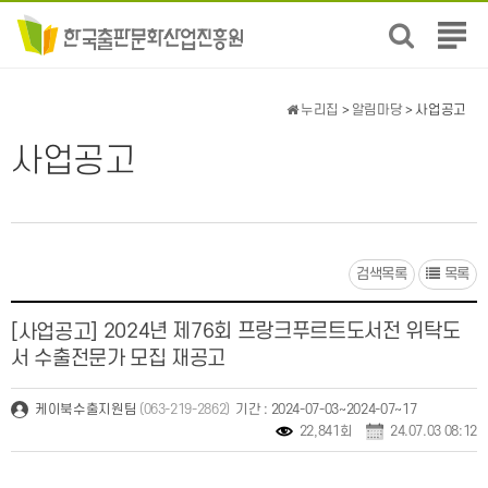
전
체
메
뉴
누리집
>
알림마당
> 사업공고
보
기
사업공고
검색목록
목록
2024년 제76회 프랑크푸르트도서전 위탁도
[사업공고]
서 수출전문가 모집 재공고
(063-219-2862)
기간 : 2024-07-03~2024-07~17
케이북수출지원팀
22,841회
24.07.03 08:12
.