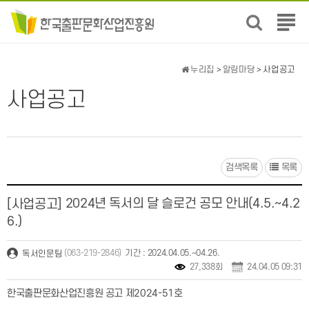
전
체
메
뉴
누리집
>
알림마당
> 사업공고
보
기
사업공고
검색목록
목록
2024년 독서의 달 슬로건 공모 안내(4.5.~4.2
[사업공고]
6.)
(063-219-2846)
기간 : 2024.04.05.~04.26.
독서인문팀
27,338회
24.04.05 09:31
한국출판문화산업진흥원 공고 제2024-51호