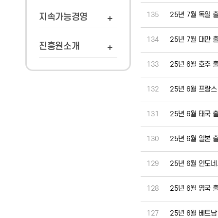
135
25년 7월 독일 
지속가능경영
134
25년 7월 대만
진흥원소개
133
25년 6월 호주 
132
25년 6월 프랑스
131
25년 6월 태국 
130
25년 6월 일본 
129
25년 6월 인도
128
25년 6월 영국 
127
25년 6월 베트남