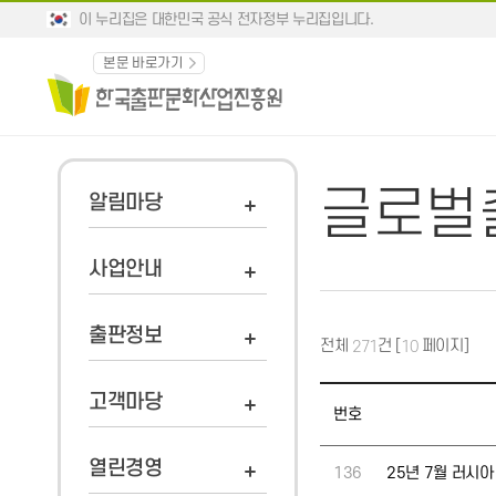
이 누리집은 대한민국 공식 전자정부 누리집입니다.
본문 바로가기
글로벌
알림마당
사업안내
출판정보
전체
건 [
페이지]
271
10
고객마당
번호
열린경영
136
25년 7월 러시아