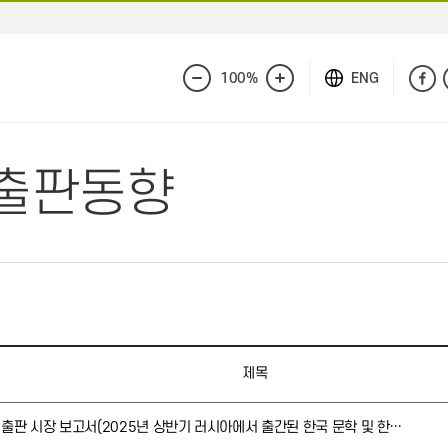
100%
ENG
화
화
면
면
축
확
소
대
출판동향
제목
 출판 시장 보고서(2025년 상반기 러시아에서 출간된 한국 문학 및 한…