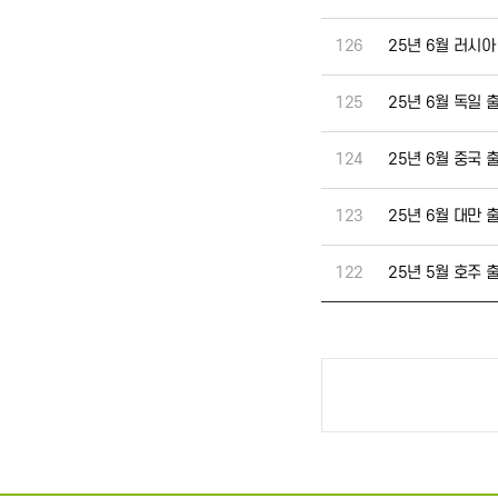
126
25년 6월 러시아
125
25년 6월 독일 
124
25년 6월 중국 
123
25년 6월 대만 
122
25년 5월 호주
처음
이전
다음