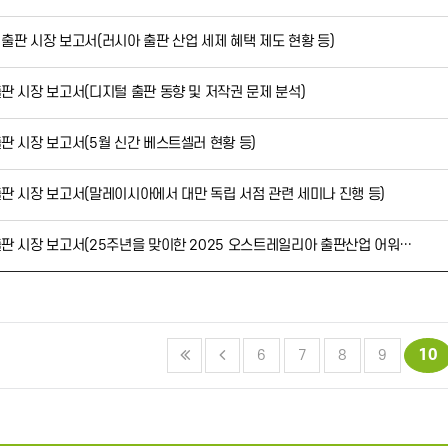
 출판 시장 보고서(러시아 출판 산업 세제 혜택 제도 현황 등)
출판 시장 보고서(디지털 출판 동향 및 저작권 문제 분석)
출판 시장 보고서(5월 신간 베스트셀러 현황 등)
출판 시장 보고서(말레이시아에서 대만 독립 서점 관련 세미나 진행 등)
 출판 시장 보고서(25주년을 맞이한 2025 오스트레일리아 출판산업 어워…
10
6
7
8
9
맨끝