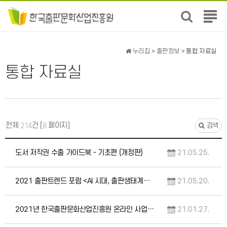
전
체
메
뉴
누리집
>
출판정보
> 통합 자료실
보
통합 자료실
기
전체
건 [
페이지]
214
8
검색
도서 저작권 수출 가이드북 - 기초편 (개정판)
21.05.25.
2021 출판트렌드 포럼 <AI 시대, 출판생태계의 영향과 전망> 자료집
21.05.20.
2021년 한국출판문화산업진흥원 온라인 사업설명회 자료
21.01.27.