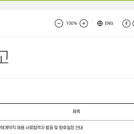
100%
ENG
화
화
면
면
축
확
소
대
고
제목
기간제계약직 채용 서류합격자 발표 및 향후일정 안내