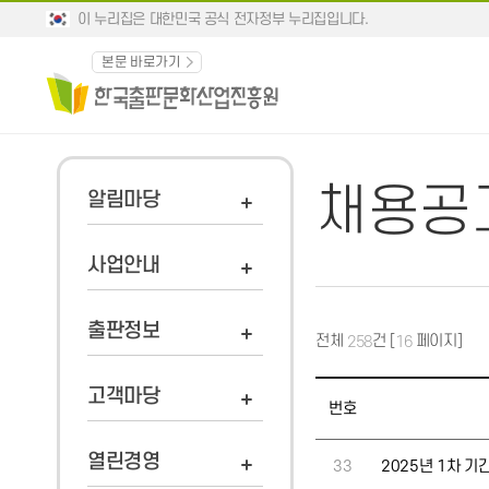
이 누리집은 대한민국 공식 전자정부 누리집입니다.
본문 바로가기
채용공
알림마당
사업안내
출판정보
전체
건 [
페이지]
258
16
고객마당
번호
열린경영
33
2025년 1차 