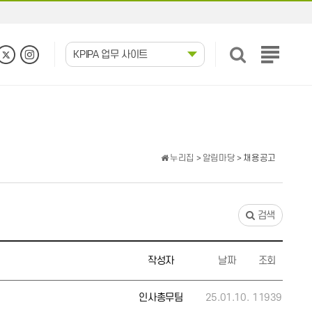
KPIPA 업무 사이트
전
체
메
뉴
보
기
누리집
>
알림마당
> 채용공고
검색
작성자
날짜
조회
인사총무팀
25.01.10.
11939