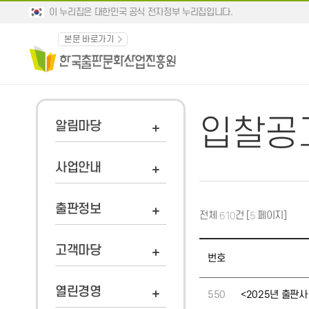
이 누리집은 대한민국 공식 전자정부 누리집입니다.
본문 바로가기
입찰공
알림마당
사업안내
출판정보
전체
건 [
페이지]
610
5
고객마당
번호
열린경영
550
<2025년 출판사