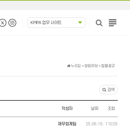
KPIPA 업무 사이트
전
체
메
뉴
보
기
누리집
>
알림마당
> 입찰공고
검색
작성자
날짜
조회
재무회계팀
25.06.16.
11029