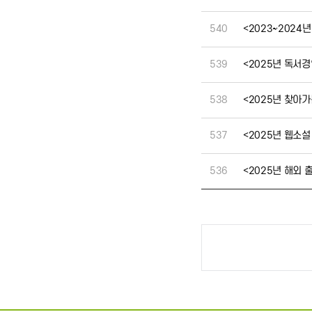
540
<2023~2024
539
<2025년 독서경
538
<2025년 찾아
537
<2025년 웹소설
536
<2025년 해외 
처음
다음
맨