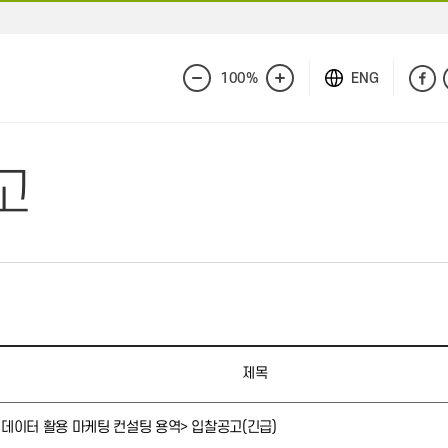
100%
ENG
화
화
면
면
축
확
소
대
고
제목
 데이터 활용 마케팅 컨설팅 용역> 입찰공고(긴급)