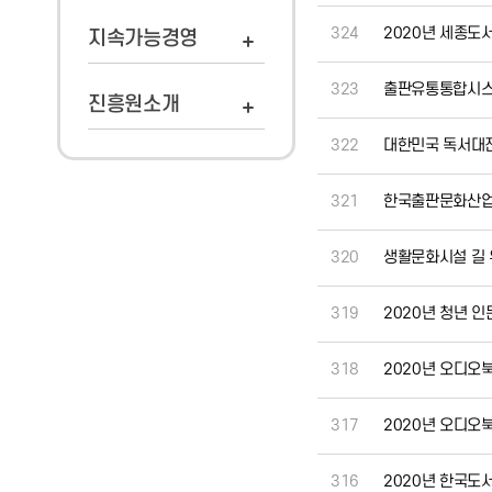
324
2020년 세종도
지속가능경영
323
출판유통통합시스템
진흥원소개
322
대한민국 독서대전
321
한국출판문화산업
320
생활문화시설 길 
319
2020년 청년 
318
2020년 오디오북
317
2020년 오디오북
316
2020년 한국도서