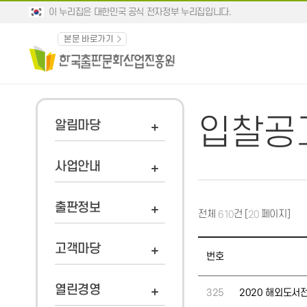
이 누리집은 대한민국 공식 전자정부 누리집입니다.
본문 바로가기
입찰공
알림마당
사업안내
출판정보
전체
건 [
페이지]
610
20
고객마당
번호
열린경영
325
2020 해외도서