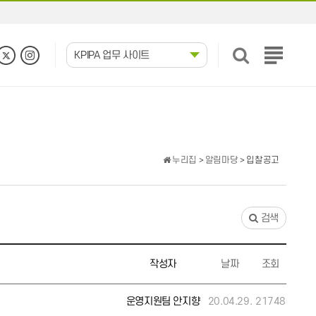
KPIPA 업무 사이트
전
체
메
뉴
보
기
누리집
>
알림마당
> 입찰공고
검색
작성자
날짜
조회
운영지원팀 안지향
20.04.29.
21748