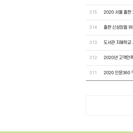
315
2020 서울 출판
314
출판 신성장을 위
313
도서관 지혜학교 
312
2020년 고객만
311
2020 인문360
처음
이전
다