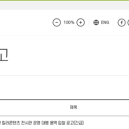
100%
ENG
화
화
면
면
축
확
소
대
고
제목
전 킬러콘텐츠 전시관 운영 대행 용역 입찰 공고(긴급)