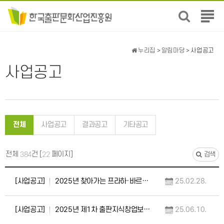
전
체
메
뉴
누리집
>
알림마당
> 사업공고
보
기
사업공고
전체
사업공고
결과공고
기타공고
전체
건 [
페이지]
384
22
검색
[사업공고]
2025년 찾아가는 프라하·바르샤바(체코·폴란드) 도서전 참가사 및 위탁도서 모집 공고
25.02.28.
[사업공고]
2025년 제1차 출판지식창업보육센터 입주기업 모집 공고(중소출판사 성장부문 공간지원)
25.06.10.